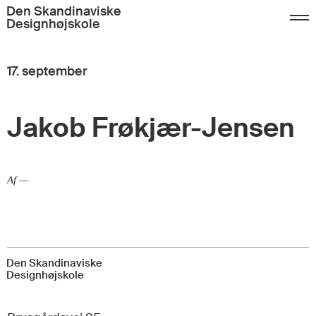
Den Skandinaviske
Designhøjskole
Tilmelding
FAQ
Kontakt
17. september
Dansk
English
Jakob Frøkjær-Jensen
Af —
Den Skandinaviske
Designhøjskole