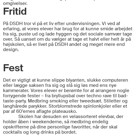
omgivelser.
Fritid
På DSDH tror vi på et liv efter undervisningen. Vi ved af
erfaring, at vores elever har brug for at kunne smide arbejdet
fra sig, puste ud og lade hyggen og det sociale samvær tage
over. Så uanset om du vælger at tage et halvt eller helt år på
højskolen, så er livet på DSDH andet og meget mere end
design.
Fest
Det er vigtigt at kunne slippe blyanten, slukke computeren
eller lægge saksen fra sig og slå sig løs med ens nye
kammerater. Vores elever er berømte for at arrangere nogle
forrygende fester – fra bryllupsbal over techno rave til bad-
taste-party. Medbring smoking eller tweedsæt. Stiletter og
langhårede parykker. Storblomstrede
spinlonkjoler
eller et
par af 60’ernes aflagte plateausko.
Skolen har desuden en velassorteret elevbar, der
holder åben i weekenderne, så medbring endelig
opskrifterne på dine personlige favoritter, når der skal
cocktails og long drinks på bordet.