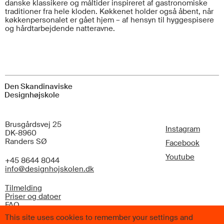
danske klassikere og måltider inspireret af gastronomiske
traditioner fra hele kloden. Køkkenet holder også åbent, når
køkkenpersonalet er gået hjem – af hensyn til hyggespisere
og hårdtarbejdende natteravne.
Den Skandinaviske
Designhøjskole
Brusgårdsvej 25
Instagram
DK-8960
Randers SØ
Facebook
Youtube
+45 8644 8044
info@designhojskolen.dk
Tilmelding
Priser og datoer
FAQ
This site uses cookies to remember your settings and