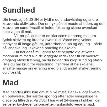
Sundhed
Din hverdag på DSDH er fyldt med undervisning og andre
krævende aktiviteter. Der er tryk på det meste af tiden, og det
kræver en sund livsstil at holde fokus og skabe overskud
hele vejen til mål.
Vi tror på, at der er en klar sammenhæng mellem
fysisk aktivitet og kreativt overskud. Vores omgivelser
indbyder til lange gåture, udfordrende løb og cykling – både
på landevej og i skovene omkring højskolen.
Du har også mulighed for at benytte dig af vores
motionsrum med alle de vigtigste redskaber til en varieret
omgang styrketræning, så du holder din krop sund og stærk.
Hvis du har brug for vejledning, har flere af højskolens
ansatte mange års erfaring med blandt andet styrketræning
og crossfit.
Mad
Mad handler ikke kun om at blive mæt. Det skal også være
en oplevelse, der sætter spor og efterlader smagsløgene
glade og tilfredse. På DSDH har vi et 24-timers køkken, der
serverer krydrede fusionsretter, fantasifuld vegetarmad,