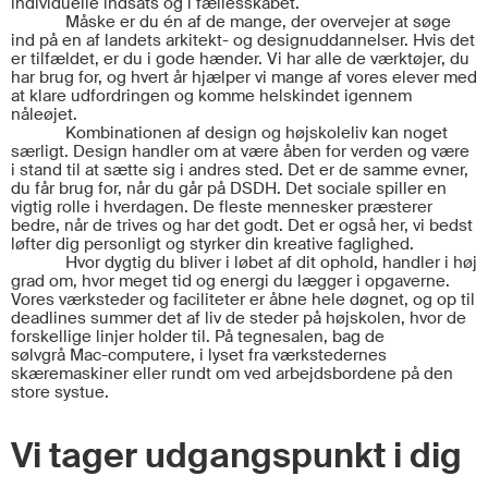
individuelle indsats og i fællesskabet.
Måske er du én af de mange, der overvejer at søge
ind på en af landets arkitekt- og designuddannelser. Hvis det
er tilfældet, er du i gode hænder. Vi har alle de værktøjer, du
har brug for, og hvert år hjælper vi mange af vores elever med
at klare udfordringen og komme helskindet igennem
nåleøjet.
Kombinationen af design og højskoleliv kan noget
særligt. Design handler om at være åben for verden og være
i stand til at sætte sig i andres sted. Det er de samme evner,
du får brug for, når du går på DSDH. Det sociale spiller en
vigtig rolle i hverdagen. De fleste mennesker præsterer
bedre, når de trives og har det godt. Det er også her, vi bedst
løfter dig personligt og styrker din kreative faglighed.
Hvor dygtig du bli
ver i løbet af dit ophold
, handler i høj
grad om, hvor meget tid og energi du lægger i opgaverne.
Vores værksteder og faciliteter er åbne hele døgnet, og op til
deadlines summer det af liv de steder på højskolen, hvor de
forskellige linjer holder til. På tegnesalen, bag de
sølvgrå
Mac-c
omputere, i lyset fra værkstederne
s
skæremaskiner eller rundt om ved arbejdsbordene på den
store systue.
Vi tager udgangspunkt i dig