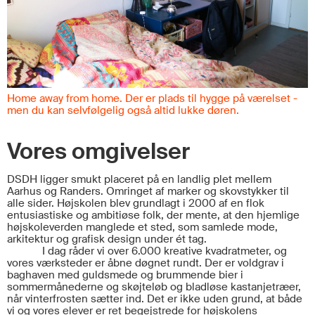
Home away from home. Der er plads til hygge på værelset -
men du kan selvfølgelig også altid lukke døren.
Vores omgivelser
DSDH ligger smukt placeret på en landlig plet mellem
Aarhus og Randers. Omringet af marker og skovstykker til
alle sider. Højskolen blev grundlagt i 2000 af en flok
entusiastiske og ambitiøse folk, der mente, at den hjemlige
højskoleverden manglede et sted, som samlede mode,
arkitektur og grafisk design under ét tag.
I dag råder vi over 6.000 kreative kvadratmeter, og
vores værksteder er åbne døgnet rundt. Der er voldgrav i
baghaven med guldsmede og brummende bier i
sommermånederne og skøjteløb og bladløse kastanjetræer,
når vinterfrosten sætter ind. Det er ikke uden grund, at både
vi og vores elever er ret begejstrede for højskolens