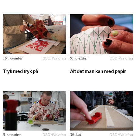
DSDH
Valgfag
DSDH
Valgfag
16. november
9. november
Tryk med tryk på
Alt det man kan med papir
DSDH
Valgfag
DSDH
Valgfag
5. november
30. juni