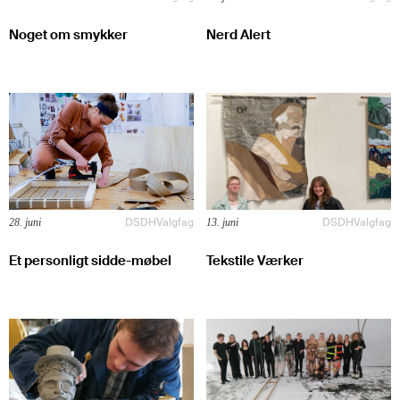
Noget om smykker
Nerd Alert
DSDH
Valgfag
DSDH
Valgfag
28. juni
13. juni
Et personligt sidde-møbel
Tekstile Værker