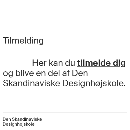
Tilmelding
Her kan du
tilmelde dig
og blive en del af Den
Skandinaviske Designhøjskole.
Priser
Den Skandinaviske
Datoer
Designhøjskole
Pris pr. uge