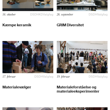
DSDH
KD
Valgfag
DSDH
Valgfag
16. oktober
26. september
Kæmpe keramik
GRIM Diversitet
DSDH
Valgfag
DSDH
Valgfag
17. februar
19. februar
Materialevælger
Materialeforståelse og
materialeeksperimenter