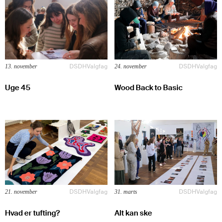
DSDH
Valgfag
DSDH
Valgfag
13. november
24. november
Uge 45
Wood Back to Basic
DSDH
Valgfag
DSDH
Valgfag
21. november
31. marts
Hvad er tufting?
Alt kan ske