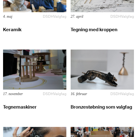
DSDH
Valgfag
DSDH
Valgfag
4. maj
27. april
Keramik
Tegning med kroppen
DSDH
Valgfag
DSDH
Valgfag
17. november
16. februar
Tegnemaskiner
Bronzestøbning som valgfag