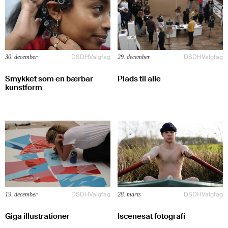
DSDH
Valgfag
DSDH
Valgfag
30. december
29. december
Smykket som en bærbar
Plads til alle
kunstform
DSDH
Valgfag
DSDH
Valgfag
19. december
28. marts
Giga illustrationer
Iscenesat fotografi