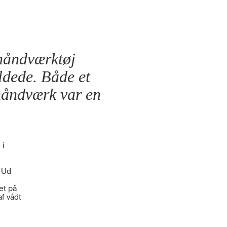
 håndværktøj
ldede. Både et
 håndværk var en
 i
 Ud
et på
f vådt