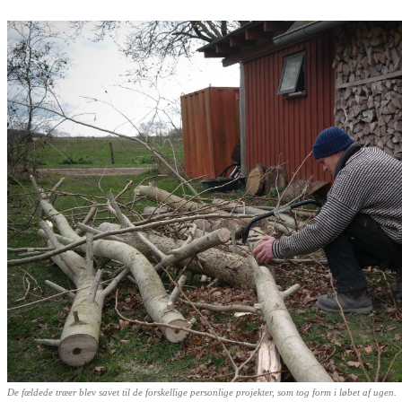
De fældede træer blev savet til de forskellige personlige projekter, som tog form i løbet af ugen.