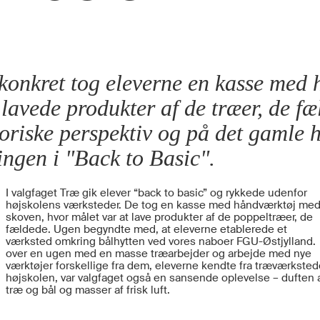
 konkret tog eleverne en kasse med
lavede produkter af de træer, de fæ
toriske perspektiv og på det gamle
ingen i "Back to Basic".
I valgfaget Træ gik elever “back to basic” og rykkede udenfor
højskolens værksteder. De tog en kasse med håndværktøj med
skoven, hvor målet var at lave produkter af de poppeltræer, de
fældede. Ugen begyndte med, at eleverne etablerede et
værksted omkring bålhytten ved vores naboer FGU-Østjylland.
over en ugen med en masse træarbejder og arbejde med nye
værktøjer forskellige fra dem, eleverne kendte fra træværksted
højskolen, var valgfaget også en sansende oplevelse – duften a
træ og bål og masser af frisk luft.