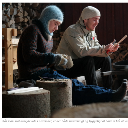
Når man skal arbejde ude i november, er der både nødvendigt og hyggeligt at have et blå at va