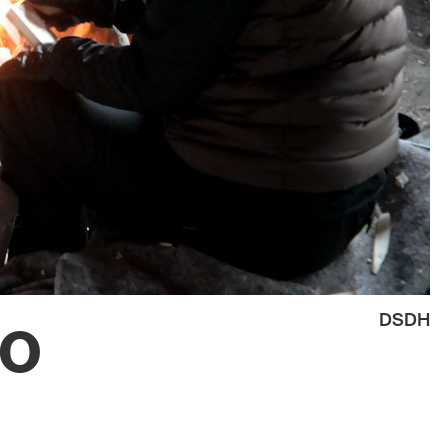
to
DSDH