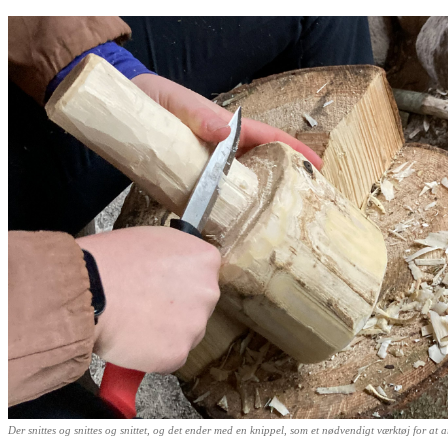
Der snittes og snittes og snittet, og det ender med en knippel, som et nødvendigt værktøj for at a