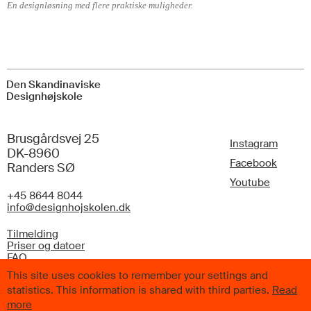
En designløsning med flere praktiske muligheder.
Den Skandinaviske
Designhøjskole
Brusgårdsvej 25
Instagram
DK-8960
Facebook
Randers SØ
Youtube
+45 8644 8044
info@designhojskolen.dk
Tilmelding
Priser og datoer
FAQ
This site uses cookies to remember your settings and
statistics. This information is shared with third parties.
Read
more