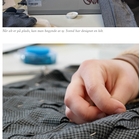
Når alt er på plads, kan man begynde at sy. Svend har designet en kilt.