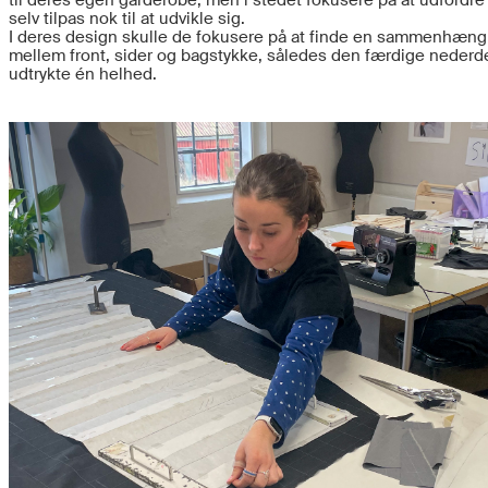
til deres egen garderobe, men i stedet fokusere på at udfordre
selv tilpas nok til at udvikle sig.
I deres design skulle de fokusere på at finde en sammenhæng
mellem front, sider og bagstykke, således den færdige nederd
udtrykte én helhed.