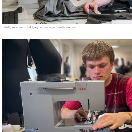
Heldigvis er der altid hjælp at hente ved underviserne.