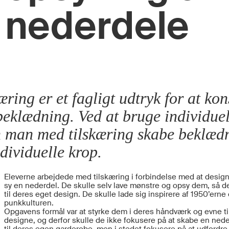
nederdele
æring er et fagligt udtryk for at ko
l beklædning. Ved at bruge individue
n man med tilskæring skabe beklædn
ndividuelle krop.
Eleverne arbejdede med tilskæring i forbindelse med at desig
sy en nederdel. De skulle selv lave mønstre og opsy dem, så de
til deres eget design. De skulle lade sig inspirere af 1950’erne
punkkulturen.
Opgavens formål var at styrke dem i deres håndværk og evne til
designe, og derfor skulle de ikke fokusere på at skabe en ned