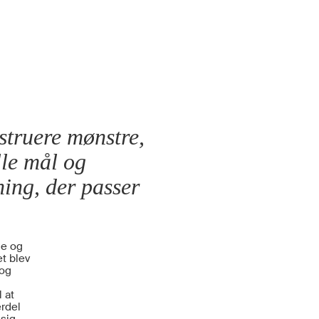
nstruere mønstre,
lle mål og
ing, der passer
ne og
t blev
 og
 at
erdel