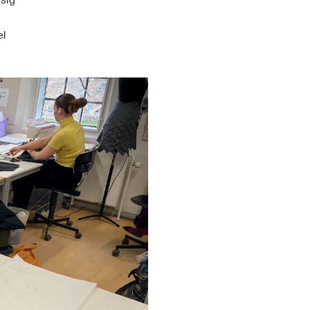
 sig
el