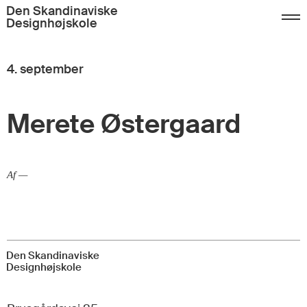
Den Skandinaviske
Designhøjskole
Tilmelding
FAQ
Kontakt
4. september
Dansk
English
Merete Østergaard
Af —
Den Skandinaviske
Designhøjskole