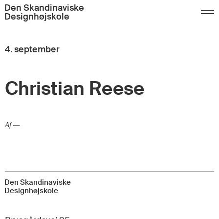
Den Skandinaviske
Designhøjskole
Tilmelding
FAQ
Kontakt
4. september
Dansk
English
Christian Reese
Af —
Den Skandinaviske
Designhøjskole