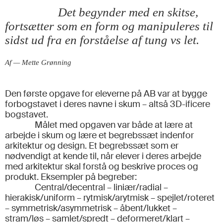
Det begynder med en skitse,
fortsætter som en form og manipuleres til
sidst ud fra en forståelse af tung vs let.
Af — Mette Grønning
Den første opgave for eleverne på AB var at bygge
forbogstavet i deres navne i skum – altså 3D-ificere
bogstavet.
Målet med opgaven var både at lære at
arbejde i skum og lære et begrebssæt indenfor
arkitektur og design. Et begrebssæt som er
nødvendigt at kende til, når elever i deres arbejde
med arkitektur skal forstå og beskrive proces og
produkt. Eksempler på begreber:
Central/decentral – liniær/radial –
hierakisk/uniform – rytmisk/arytmisk – spejlet/roteret
– symmetrisk/asymmetrisk – åbent/lukket –
stram/løs – samlet/spredt – deformeret/klart –