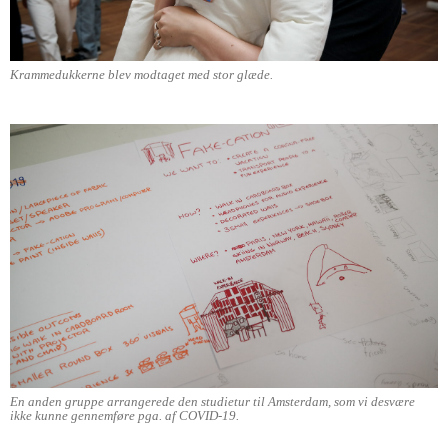
Krammedukkerne blev modtaget med stor glæde.
En anden gruppe arrangerede den studietur til Amsterdam, som vi desvære
ikke kunne gennemføre pga. af COVID-19.