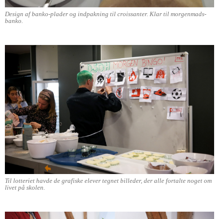
Design af banko-plader og indpakning til croissanter. Klar til morgenmads-
banko.
Til lotteriet havde de grafiske elever tegnet billeder, der alle fortalte noget om
livet på skolen.