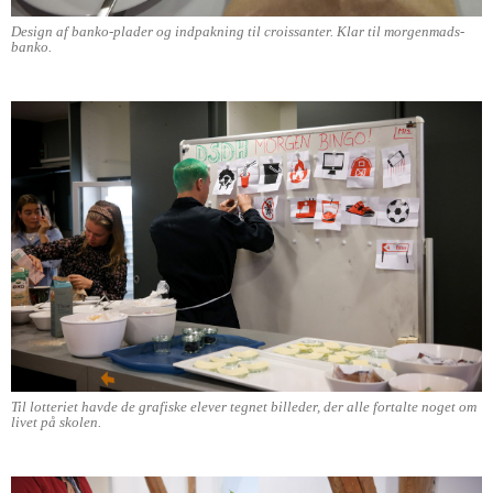
Design af banko-plader og indpakning til croissanter. Klar til morgenmads-
banko.
Til lotteriet havde de grafiske elever tegnet billeder, der alle fortalte noget om
livet på skolen.