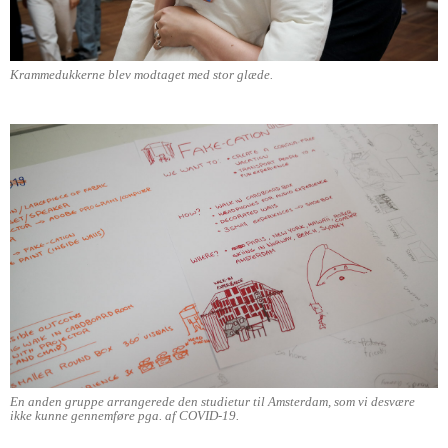
Krammedukkerne blev modtaget med stor glæde.
En anden gruppe arrangerede den studietur til Amsterdam, som vi desvære
ikke kunne gennemføre pga. af COVID-19.