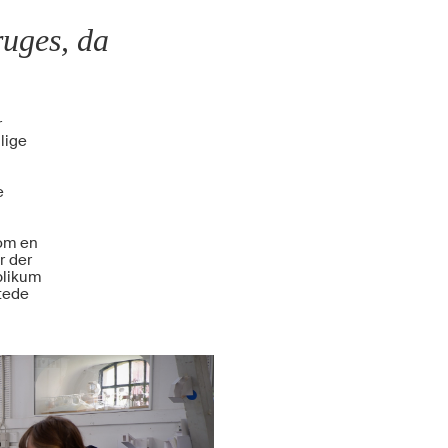
ruges, da
r
llige
e
som en
r der
blikum
stede