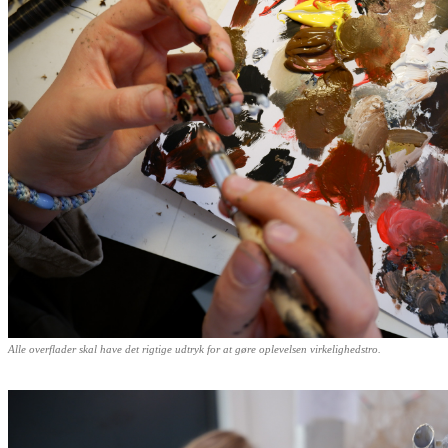
Alle overflader skal have det rigtige udtryk for at gøre oplevelsen virkelighedstro.