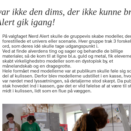
ar ikke den dims, der ikke kunne b
lert gik igang!
På valgfaget Nerd Alert skulle de gruppevis skabe modeller, de
forestillede et univers eller scenarie. Hver gruppe trak 3 forske
ord, som deres idé skulle tage udgangspunkt i.
Ved at finde alverdens ting og sager og behandle de billige
materialer, så de kom til at ligne bl.a. guld og metal, fik elevern
skabt virkelighedstro modeller som en dystopisk by, et
månelandskab og en dragegrotte.
Hele formået med modellerne var at publikum skulle føle sig 
del af kulissen. Derfor blev modellerne udstillet i en kasse, hvo
var nørdet med lyssætningen, så detaljerne stod skarpt. Da pu
stak hovedet ind i kassen, gav det er vild følelse af at være til 
midt i kulissen, lidt som en flue på væggen.