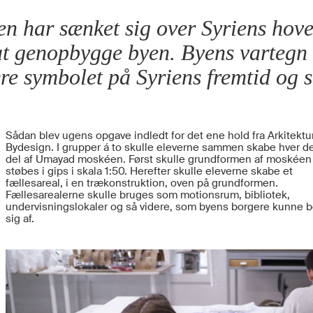
en har sænket sig over Syriens hov
il at genopbygge byen. Byens varte
re symbolet på Syriens fremtid og 
Sådan blev ugens opgave indledt for det ene hold fra Arkitektu
Bydesign. I grupper á to skulle eleverne sammen skabe hver d
del af Umayad moskéen. Først skulle grundformen af moskéen
støbes i gips i skala 1:50. Herefter skulle eleverne skabe et
fællesareal, i en trækonstruktion, oven på grundformen.
Fællesarealerne skulle bruges som motionsrum, bibliotek,
undervisningslokaler og så videre, som byens borgere kunne b
sig af.