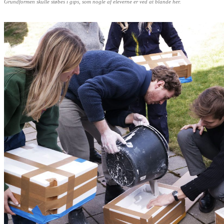
Grundformen skulle støbes i gips, som nogle af eleverne er ved at blande her.