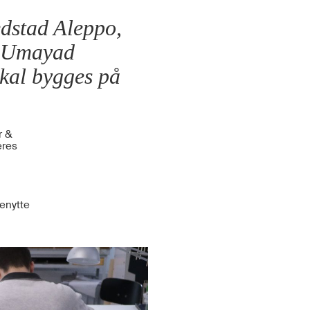
edstad Aleppo,
gn Umayad
skal bygges på
r &
eres
enytte