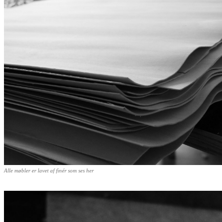
Alle møbler er lavet af finér som ses her