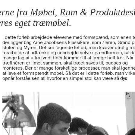
erne fra Møbel, Rum & Produktdesi
eres eget træmøbel.
I dette forløb arbejdede eleverne med formspænd, som er en t
der ligger bag Arne Jacobsens klassikere, som 7’eren, Grand pr
stolen og Myren. Det ser legende let ud, men kræver utrolig m
forarbejde at udtænke og udarbejde selve spændformen, så d
mange lag af ultra tyndt finér kommer til at lægge helt tæt. Når
træfinéren er limet sammen, skal træet saves til, pudses og
monteres. Der er mange forskellige processer, man skal igenn
at lave et formspændt møbel. Så det er i dette forløb, man virke
opnår forståelsen af, hvorfor en simpel stol kan være så dyr.