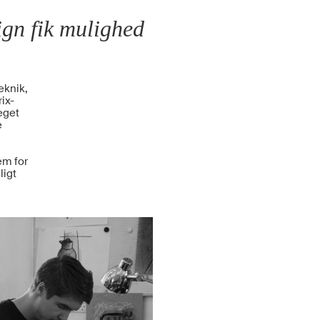
gn fik mulighed
eknik,
ix-
eget
e
em for
ligt