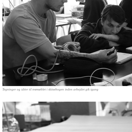
Tegninger og idéer til træmøblet i skitsebogen inden arbejdet gik igang