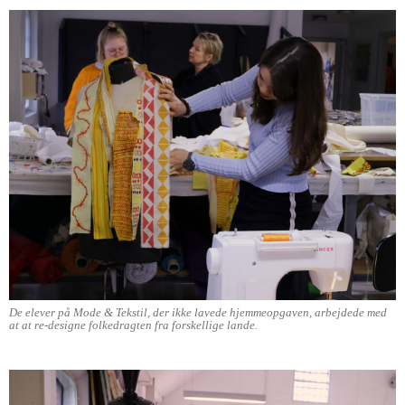
De elever på Mode & Tekstil, der ikke lavede hjemmeopgaven, arbejdede med
at at re-designe folkedragten fra forskellige lande.