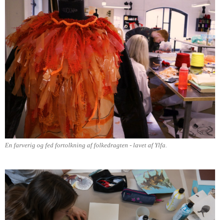
En farverig og fed fortolkning af folkedragten - lavet af Ylfa.