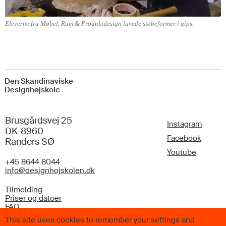
Eleverne fra Møbel, Rum & Produktdesign lavede støbeformer i gips.
Den Skandinaviske
Designhøjskole
Brusgårdsvej 25
Instagram
DK-8960
Facebook
Randers SØ
Youtube
+45 8644 8044
info@designhojskolen.dk
Tilmelding
Priser og datoer
FAQ
This site uses cookies to remember your settings and