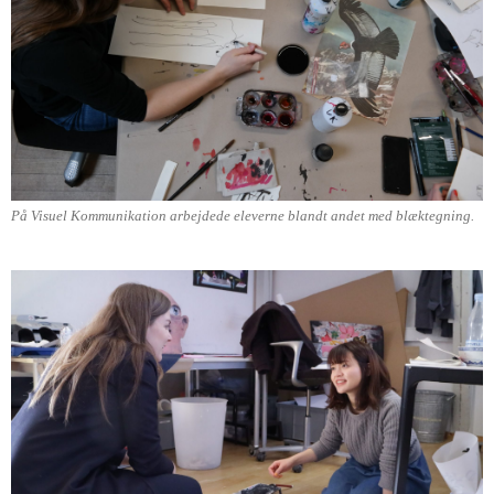
På Visuel Kommunikation arbejdede eleverne blandt andet med blæktegning.