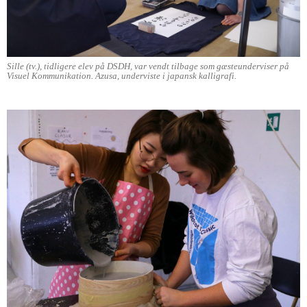
Sille (tv.), tidligere elev på DSDH, var vendt tilbage som gæsteunderviser på
Visuel Kommunikation. Azusa, underviste i japansk kalligrafi.