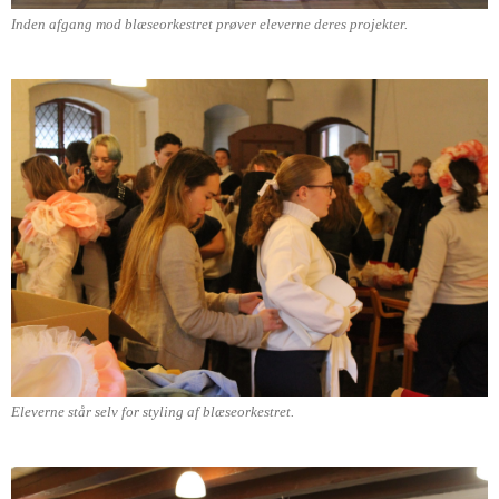
Inden afgang mod blæseorkestret prøver eleverne deres projekter.
Eleverne står selv for styling af blæseorkestret.