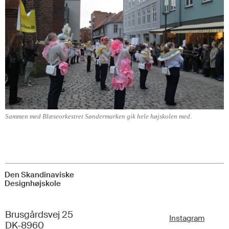
Sammen med Blæseorkestret Søndermarken gik hele højskolen med.
Den Skandinaviske
Designhøjskole
Brusgårdsvej 25
Instagram
DK-8960