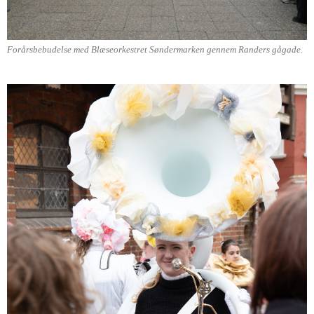
Forårsbebudelse med Blæseorkestret Søndermarken gennem Randers gågade.