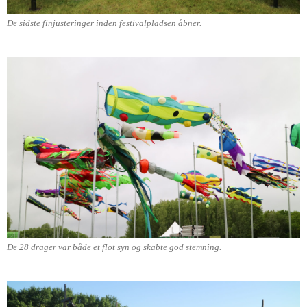
De sidste finjusteringer inden festivalpladsen åbner.
De 28 drager var både et flot syn og skabte god stemning.