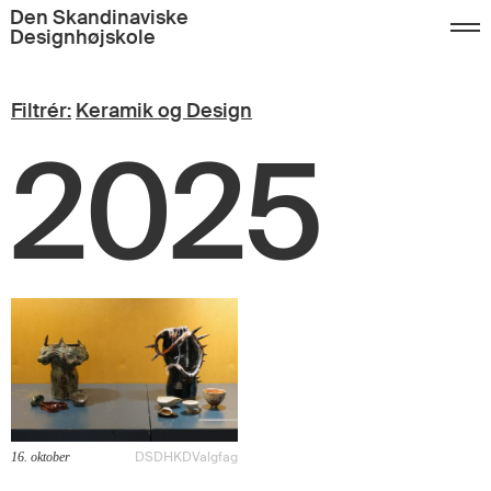
Den Skandinaviske
Designhøjskole
Filtrér:
Keramik og Design
2025
DSDH
KD
Valgfag
16. oktober