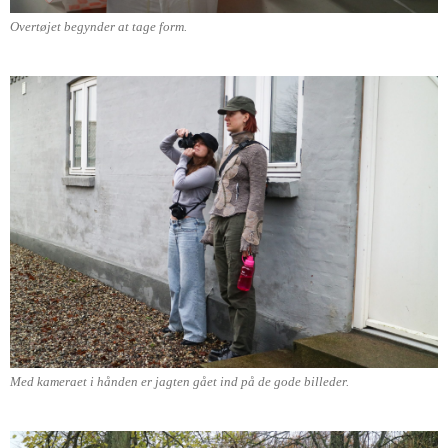
Overtøjet begynder at tage form.
Med kameraet i hånden er jagten gået ind på de gode billeder.