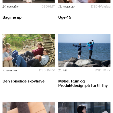
DSDH
MT
DSDH
Valgfag
24. november
13. november
Bag me up
Uge 45
DSDH
MRP
DSDH
MRP
7. november
28. juli
Den spiselige skovhave
Møbel, Rum og
Produktdesign på Tur til Thy