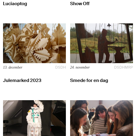
Luciaoptog
Show Off
DSDH
DSDH
MRP
13. december
24. november
Julemarked 2023
Smede for en dag