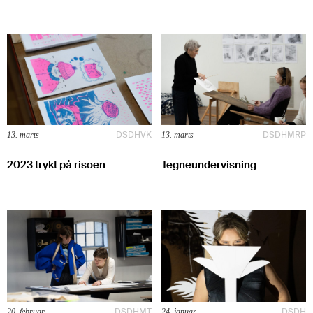
DSDH
VK
DSDH
MRP
13. marts
13. marts
2023 trykt på risoen
Tegneundervisning
DSDH
MT
DSDH
20. februar
24. januar