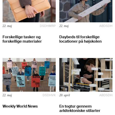
DSDH
MRP
AB
DSDH
22. maj
22. maj
Forskellige tasker og
Daybeds til forskellige
forskellige materialer
locationer på højskolen
DSDH
VK
AB
DSDH
22. maj
20. april
Weekly World News
En togtur gennem
arkitektoniske stilarter