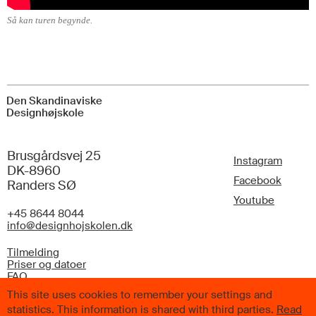
Så kan turen begynde.
Den Skandinaviske
Designhøjskole
Brusgårdsvej 25
Instagram
DK-8960
Facebook
Randers SØ
Youtube
+45 8644 8044
info@designhojskolen.dk
Tilmelding
Priser og datoer
FAQ
This site uses cookies to remember your settings and
statistics. This information is shared with third parties.
Read