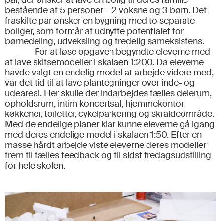
par, der ønsker at lave en bolig til deres familie
bestående af 5 personer – 2 voksne og 3 børn. Det
fraskilte par ønsker en bygning med to separate
boliger, som formår at udnytte potentialet for
børnedeling, udveksling og fredelig sameksistens.
For at løse opgaven begyndte eleverne med
at lave skitsemodeller i skalaen 1:200. Da eleverne
havde valgt en endelig model at arbejde videre med,
var det tid til at lave plantegninger over inde- og
udeareal. Her skulle der indarbejdes fælles delerum,
opholdsrum, intim koncertsal, hjemmekontor,
køkkener, toiletter, cykelparkering og skraldeområde.
Med de endelige planer klar kunne eleverne gå igang
med deres endelige model i skalaen 1:50. Efter en
masse hårdt arbejde viste eleverne deres modeller
frem til fælles feedback og til sidst fredagsudstilling
for hele skolen.