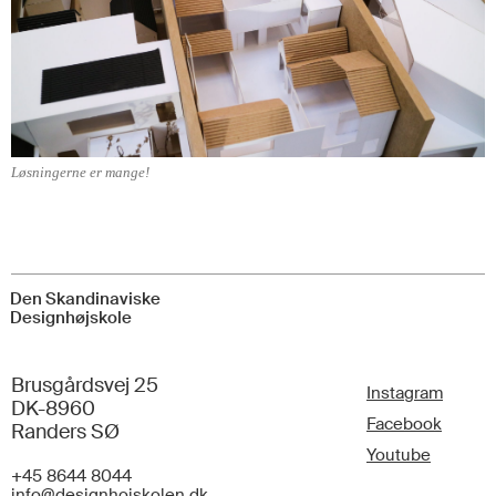
Løsningerne er mange!
Den Skandinaviske
Designhøjskole
Brusgårdsvej 25
Instagram
DK-8960
Facebook
Randers SØ
Youtube
+45 8644 8044
info@designhojskolen.dk