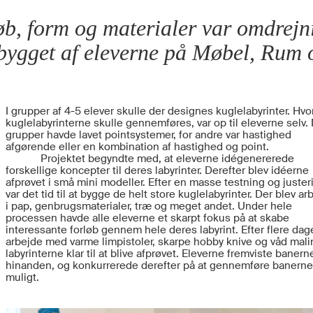
øb, form og materialer var omdrejn
 bygget af eleverne på Møbel, Rum 
I grupper af 4-5 elever skulle der designes kuglelabyrinter. Hv
kuglelabyrinterne skulle gennemføres, var op til eleverne selv.
grupper havde lavet pointsystemer, for andre var hastighed
afgørende eller en kombination af hastighed og point.
Projektet begyndte med, at eleverne idégenererede
forskellige koncepter til deres labyrinter. Derefter blev idéerne
afprøvet i små mini modeller. Efter en masse testning og juster
var det tid til at bygge de helt store kuglelabyrinter. Der blev ar
i pap, genbrugsmaterialer, træ og meget andet. Under hele
processen havde alle eleverne et skarpt fokus på at skabe
interessante forløb gennem hele deres labyrint. Efter flere dag
arbejde med varme limpistoler, skarpe hobby knive og våd mali
labyrinterne klar til at blive afprøvet. Eleverne fremviste banern
hinanden, og konkurrerede derefter på at gennemføre banerne
muligt.