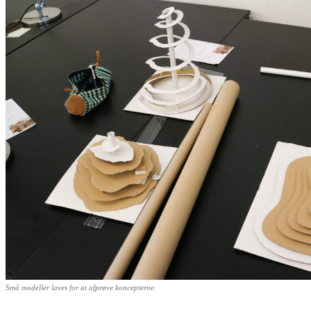
Små modeller laves for at afprøve koncepterne.