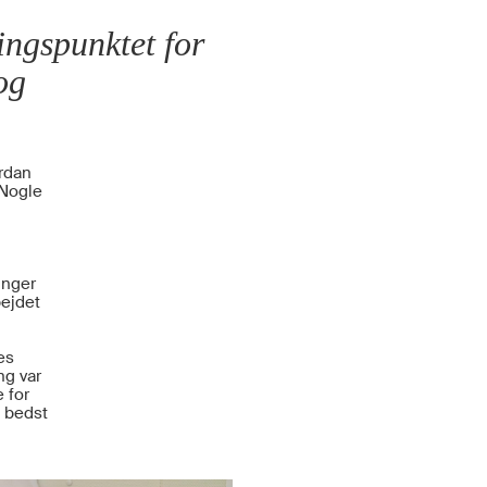
ingspunktet for
og
ordan
 Nogle
inger
bejdet
es
ng var
e for
 bedst