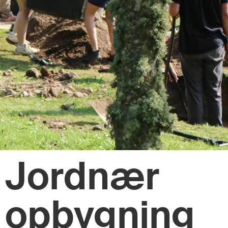
Jordnær
opbygning