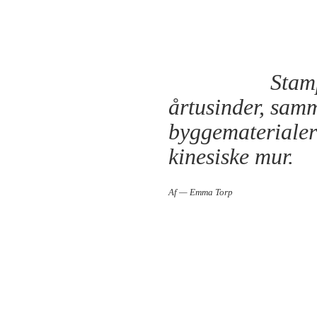
Stamp
årtusinder, sam
byggematerialer 
kinesiske mur.
Af — Emma Torp