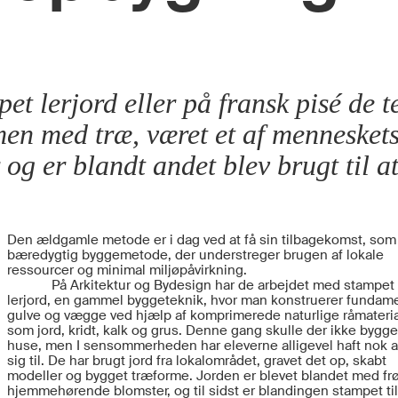
et lerjord eller på fransk pisé de t
men med træ, været et af mennesket
og er blandt andet blev brugt til a
Den ældgamle metode er i dag ved at få sin tilbagekomst, som
bæredygtig byggemetode, der understreger brugen af lokale
ressourcer og minimal miljøpåvirkning.
På Arkitektur og Bydesign har de arbejdet med stampet
lerjord, en gammel byggeteknik, hvor man konstruerer fundame
gulve og vægge ved hjælp af komprimerede naturlige råmateria
som jord, kridt, kalk og grus. Denne gang skulle der ikke bygg
huse, men I sensommerheden har eleverne alligevel haft nok a
sig til. De har brugt jord fra lokalområdet, gravet det op, skabt
modeller og bygget træforme. Jorden er blevet blandet med frø
hjemmehørende blomster, og til sidst er blandingen stampet til