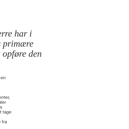
erre har i
s primære
t opføre den
 en
nter,
ler
es
t tage
 fra