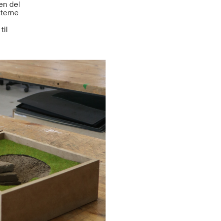
en del
sterne
til