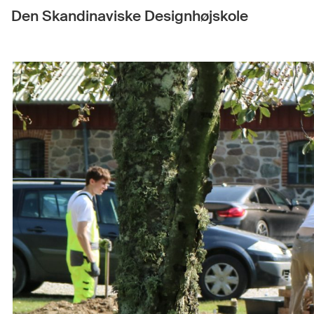
Den Skandinaviske Designhøjskole