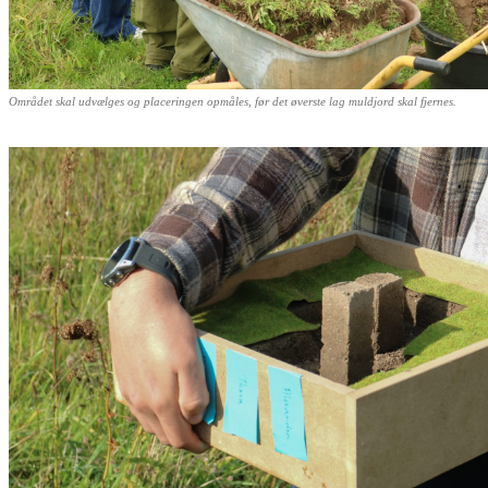
Området skal udvælges og placeringen opmåles, før det øverste lag muldjord skal fjernes.