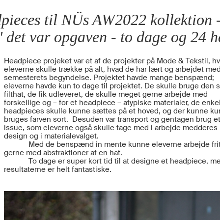
pieces til NÜs AW2022 kollektion -
t" det var opgaven - to dage og 24 
Headpiece projeket var et af de projekter på Mode & Tekstil, hv
eleverne skulle trække på alt, hvad de har lært og arbejdet med
semesterets begyndelse. Projektet havde mange benspænd;
eleverne havde kun to dage til projektet. De skulle bruge den s
filthat, de fik udleveret, de skulle meget gerne arbejde med
forskellige og – for et headpiece – atypiske materialer, de enke
headpieces skulle kunne sættes på et hoved, og der kunne ku
bruges farven sort. Desuden var transport og gentagen brug e
issue, som eleverne også skulle tage med i arbejde medderes
design og i materialevalget.
Med de benspænd in mente kunne eleverne arbejde fri
gerne med abstraktioner af en hat.
To dage er super kort tid til at designe et headpiece, m
resultaterne er helt fantastiske.