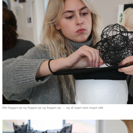
Der bygges op og bygges op og bygges op .... og så tager man noget væk.