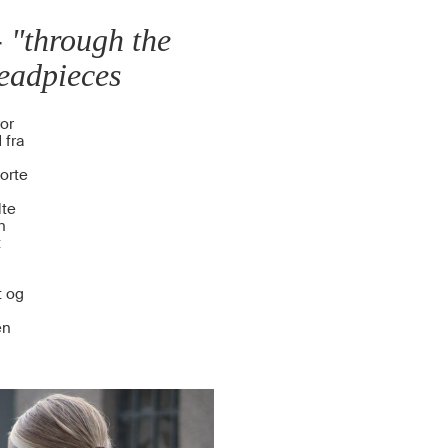
 "through the
headpieces
or
 fra
orte
lte
n
t
t og
en