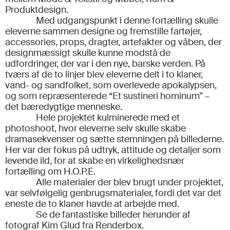
Produktdesign.
Med udgangspunkt i denne fortælling skulle
eleverne sammen designe og fremstille fartøjer,
accessories, props, dragter, artefakter og våben, der
designmæssigt skulle kunne modstå de
udfordringer, der var i den nye, barske verden. På
tværs af de to linjer blev eleverne delt i to klaner,
vand- og sandfolket, som overlevede apokalypsen,
og som repræsenterede “Et sustineri hominum” –
det bæredygtige menneske.
Hele projektet kulminerede med et
photoshoot, hvor eleverne selv skulle skabe
dramasekvenser og sætte stemningen på billederne.
Her var der fokus på udtryk, attitude og detaljer som
levende ild, for at skabe en virkelighedsnær
fortælling om H.O.P.E.
Alle materialer der blev brugt under projektet,
var selvfølgelig genbrugsmaterialer, fordi det var det
eneste de to klaner havde at arbejde med.
Se de fantastiske billeder herunder af
fotograf Kim Glud fra Renderbox.