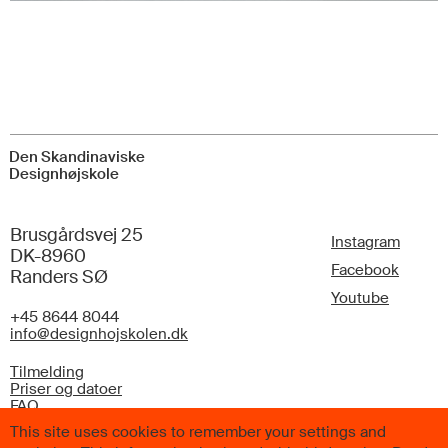
Den Skandinaviske
Designhøjskole
Brusgårdsvej 25
Instagram
DK-8960
Facebook
Randers SØ
Youtube
+45 8644 8044
info@designhojskolen.dk
Tilmelding
Priser og datoer
FAQ
This site uses cookies to remember your settings and