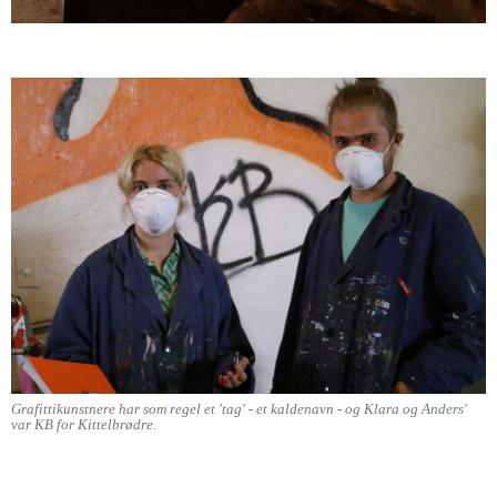
Grafittikunstnere har som regel et 'tag' - et kaldenavn - og Klara og Anders'
var KB for Kittelbrødre.