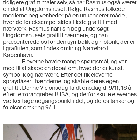
tidligere grafittimaler selv, så har Rasmus også været
en del af Ungdomshuset. Ifølge Rasmus tolkede
medierne begivenheder på en unuanceret måde ,
hvor de for eksempel sidestillede grafitti med
hærværk. Rasmus har i sin bog undersøgt
Ungdomshusets grafitti nærmere, og han
præsenterede os for den symbolik og historik, der er
i grafittien, som findes omkring Nørrebro i
København.
Eleverne havde mange spørgsmål, og var
med til at skabe en debat om, hvad der er kunst,
symbolik og hærværk. Efter det fik eleverne
spraydåser i hænderne, og skabte deres egen
grafitti. Denne Visionsdag faldt onsdag d. 9/11, 18 år
efter terrorangrebet i USA, og derfor skulle elevernes
værker tage udgangspunkt i det, og deres tanker og
følelser omkring 9/11.