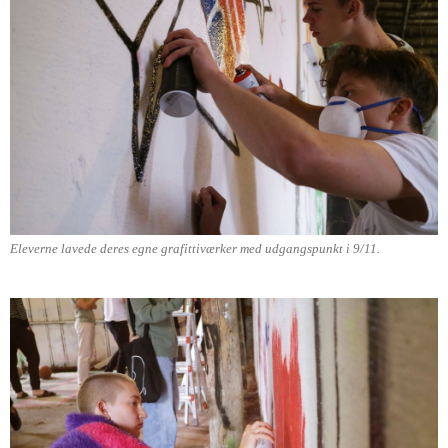
Eleverne lavede deres egne grafittiværker med udgangspunkt i 9/11.