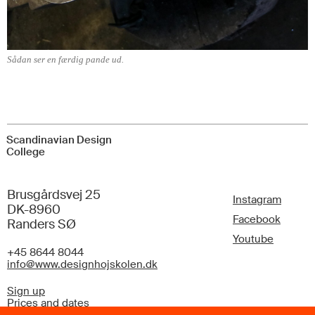
Sådan ser en færdig pande ud.
Scandinavian Design
College
Brusgårdsvej 25
Instagram
DK-8960
Facebook
Randers SØ
Youtube
+45 8644 8044
info@www.designhojskolen.dk
Sign up
Prices and dates