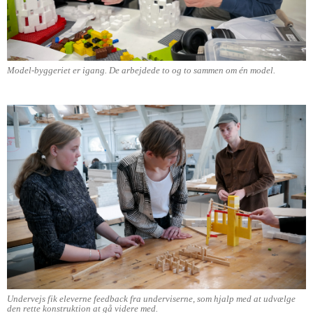
Model-byggeriet er igang. De arbejdede to og to sammen om én model.
Undervejs fik eleverne feedback fra underviserne, som hjalp med at udvælge
den rette konstruktion at gå videre med.