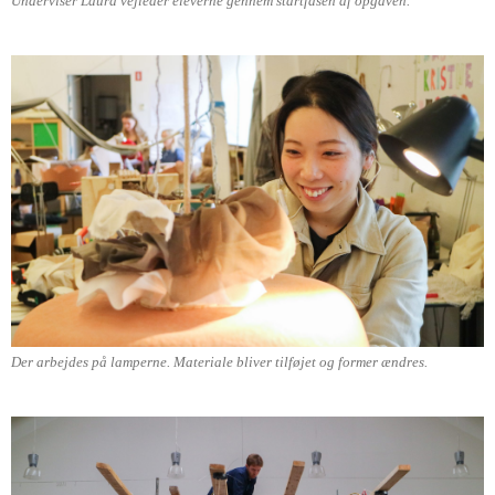
Underviser Laura vejleder eleverne gennem startfasen af opgaven.
Der arbejdes på lamperne. Materiale bliver tilføjet og former ændres.