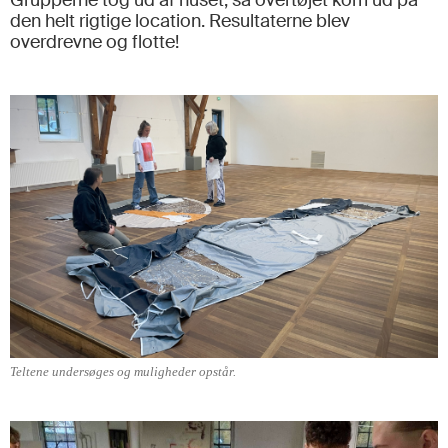
Grupperne tog ud af huset, så overtøjet kom ud på
den helt rigtige location. Resultaterne blev
overdrevne og flotte!
Teltene undersøges og muligheder opstår.