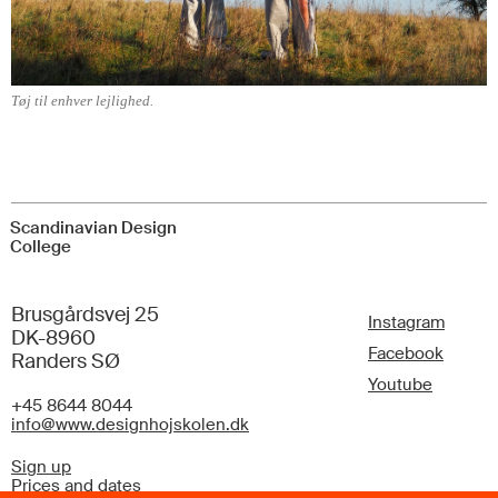
Tøj til enhver lejlighed.
Scandinavian Design
College
Brusgårdsvej 25
Instagram
DK-8960
Facebook
Randers SØ
Youtube
+45 8644 8044
info@www.designhojskolen.dk
Sign up
Prices and dates