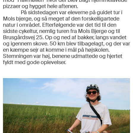
mod “Havmøllen” hvor der blev bagt hjemmelavede
pizzaer og hygget hele aftenen.
På sidstedagen var eleverne på guidet tur i
Mols bjerge, og så meget af den forskelligartede
natur i området. Efterfølgende var det tid til den
sidste cykeltur, nemlig turen fra Mols Bjerge og til
Brusgårdsvej 25. Op og ned af bakker, langs vandet
og igennem skove. 50 km blev tilbagelagt, og der var
en kæmpe sejr at komme i mål på højskolen.
Stemningen var høj, benene udmattede og hjertet
fyldt med gode oplevelser.