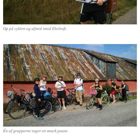
Op på cyklen og afsted imod Ebeltoft.
Én af grupperne tager en snack pause.