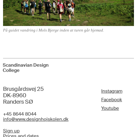
På guidet vandring i Mols Bjerge inden at turen går hjemad.
Scandinavian Design
College
Brusgårdsvej 25
Instagram
DK-8960
Facebook
Randers SØ
Youtube
+45 8644 8044
info@www.designhojskolen.dk
Sign up
Prices and dates