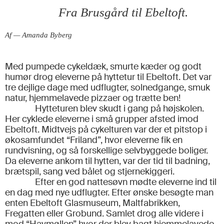
Fra Brusgård til Ebeltoft.
Af — Amanda Byberg
Med pumpede cykeldæk, smurte kæder og godt
humør drog eleverne på hyttetur til Ebeltoft. Det var
tre dejlige dage med udflugter, solnedgange, smuk
natur, hjemmelavede pizzaer og trætte ben!
Hytteturen blev skudt i gang på højskolen.
Her cyklede eleverne i små grupper afsted imod
Ebeltoft. Midtvejs på cykelturen var der et pitstop i
økosamfundet “Friland”, hvor eleverne fik en
rundvisning, og så forskellige selvbyggede boliger.
Da eleverne ankom til hytten, var der tid til badning,
brætspil, sang ved bålet og stjernekiggeri.
Efter en god nattesøvn mødte eleverne ind til
en dag med nye udflugter. Efter ønske besøgte man
enten Ebeltoft Glasmuseum, Maltfabrikken,
Fregatten eller Grobund. Samlet drog alle videre i