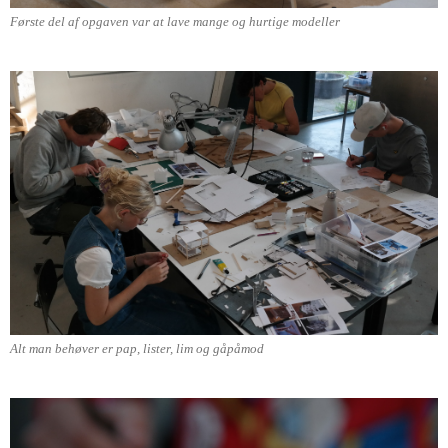
Første del af opgaven var at lave mange og hurtige modeller
Alt man behøver er pap, lister, lim og gåpåmod