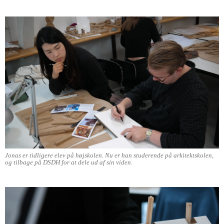
Jonas er tidligere elev på højskolen. Nu er han studerende på arkitektskolen,
og tilbage på DSDH for at dele ud af sin viden.