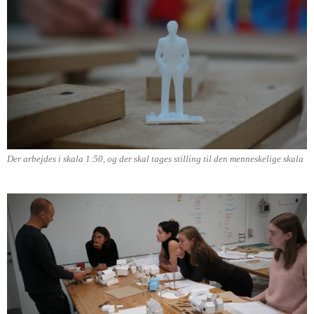
Der arbejdes i skala 1:50, og der skal tages stilling til den menneskelige skala