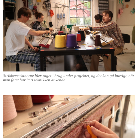
Strikkemaskinerne blev taget i brug under projektet, og det kan gå hurtigt, når
man først har lært teknikken at kende.