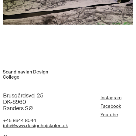
Scandinavian Design
College
Brusgårdsvej 25
Instagram
DK-8960
Facebook
Randers SØ
Youtube
+45 8644 8044
info@www.designhojskolen.dk