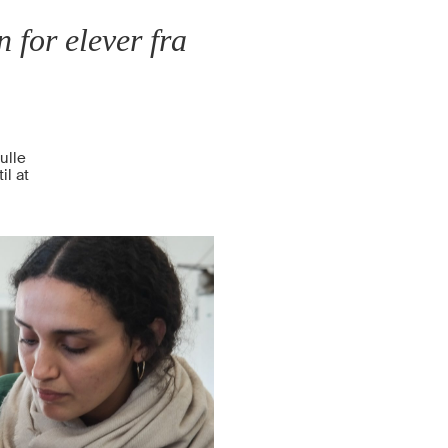
n for elever fra
ulle
il at