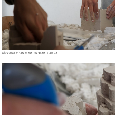
Når gipsen er hærdet, kan 'indmaden' pilles ud